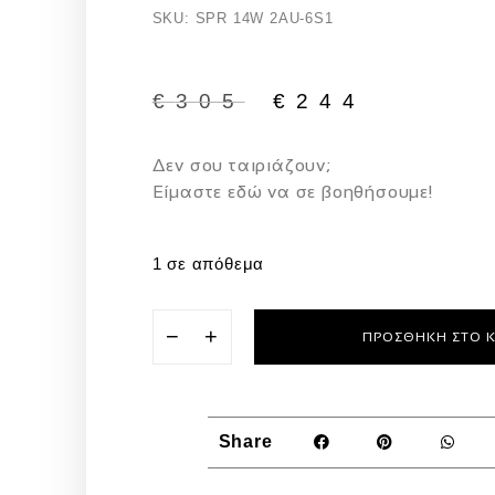
SKU: SPR 14W 2AU-6S1
€
305
€
244
Δεν σου ταιριάζουν;
Eίμαστε εδώ να σε βοηθήσουμε!
1 σε απόθεμα
−
+
ΠΡΟΣΘΉΚΗ ΣΤΟ 
Share