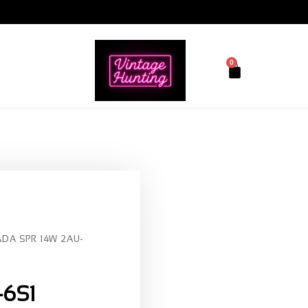
0
ADA SPR 14W 2AU-
-6S1