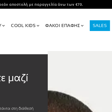
εάν αποστολή με παραγγελία άνω των €70.
Υ
COOL KIDS
ΦΑΚΟΙ ΕΠΑΦΗΣ
SALES
ε μαζί
πάντα στη διάθεσή