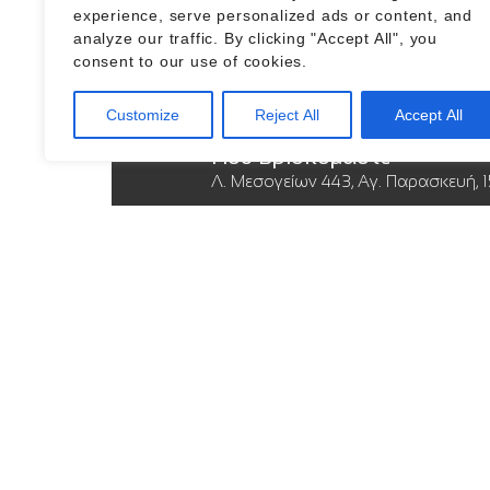
experience, serve personalized ads or content, and
analyze our traffic. By clicking "Accept All", you
consent to our use of cookies.
Customize
Reject All
Accept All
Που Βρισκόμαστε
Λ. Μεσογείων 443, Αγ. Παρασκευή, 
Επικοινωνία
Τηλέφωνο: +30 2106395910
Email:
optikamakripodis@gmail.com
Ωράριο Λειτουργίας
Δευτ. - Τετ. - Σάββ.: 9:00 - 15:00
Τρ. - Πεμπ. - Παρ.: 9:00 - 14:00 & 17:00 