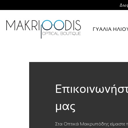
Δωρ
ΓΥΑΛΙΑ ΗΛΙΟ
Επικοινωνήστ
μας
Στα
Οπτικά Μακρυπόδης
είμαστε 