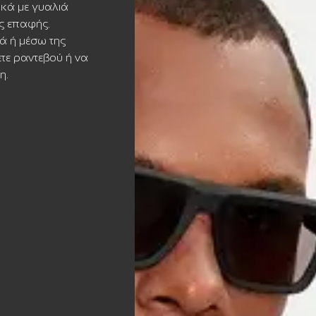
ικά με γυαλιά
ς επαφής.
ά ή μέσω της
ετε ραντεβού ή να
η.