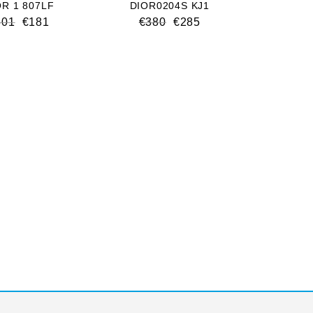
OR 1 807LF
DIOR0204S KJ1
301
€
181
€
380
€
285