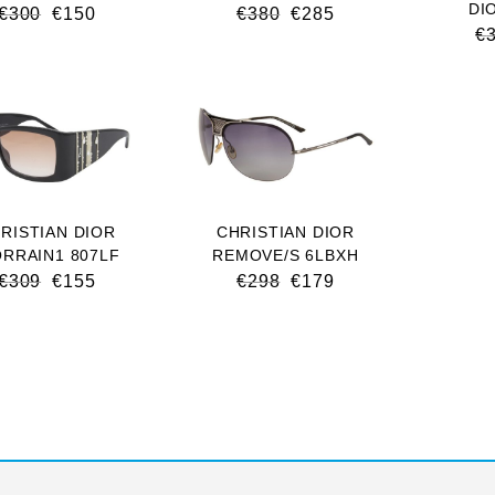
DI
€
300
€
150
€
380
€
285
€
RISTIAN DIOR
CHRISTIAN DIOR
ORRAIN1 807LF
REMOVE/S 6LBXH
€
309
€
155
€
298
€
179