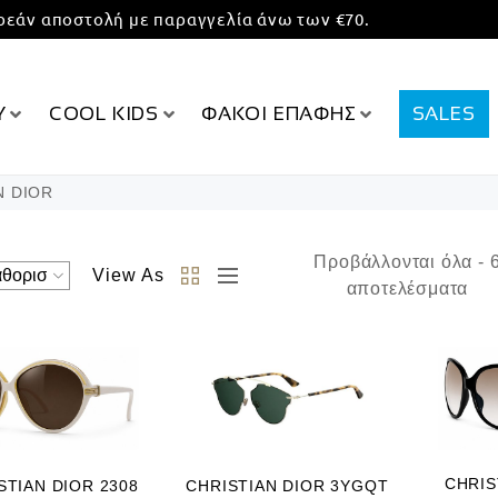
εάν αποστολή με παραγγελία άνω των €70.
Υ
COOL KIDS
ΦΑΚΟΙ ΕΠΑΦΗΣ
SALES
N DIOR
Προβάλλονται όλα - 
View As
αποτελέσματα
CHRIS
STIAN DIOR 2308
CHRISTIAN DIOR 3YGQT