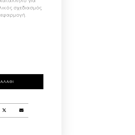
 κατάλληλο για
λλικός σχεδιασμός
 εφαρμογή.
ΚΑΛΆΘΙ