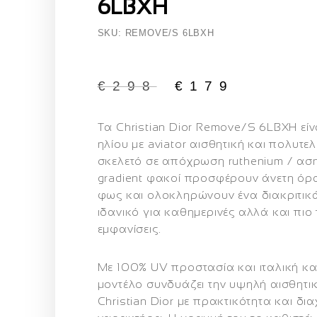
6LBXH
SKU: REMOVE/S 6LBXH
€
298
€
179
Τα
Christian Dior Remove/S 6LBXH
είν
ηλίου με aviator αισθητική και πολυτε
σκελετό σε απόχρωση ruthenium / αση
gradient φακοί προσφέρουν άνετη όρ
φως και ολοκληρώνουν ένα διακριτικά
ιδανικό για καθημερινές αλλά και πιο
εμφανίσεις.
Με 100% UV προστασία και ιταλική κα
μοντέλο συνδυάζει την υψηλή αισθητικ
Christian Dior
με πρακτικότητα και δια