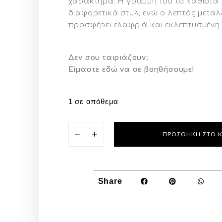
χαρακτήρα. Η γραμμή του το καθιστά
διαφορετικά στυλ, ενώ ο λεπτός μετα
προσφέρει ελαφριά και εκλεπτυσμένη
Δεν σου ταιριάζουν;
Eίμαστε εδώ να σε βοηθήσουμε!
1 σε απόθεμα
−
+
ΠΡΟΣΘΉΚΗ ΣΤΟ 
Share