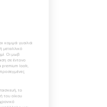
αι κομψά γυαλιά
λή μεταλλικό
μί. Οι μωβ
αση σε έντονο
 premium look,
 προσεγμένες
τασκευή, το
ή του οίκου
χρονικό