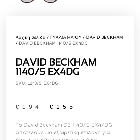
Αρχική σελίδα
ΓΥΑΛΙΑ ΗΛΙΟΥ
DAVID BECKHAM
DAVID BECKHAM 1140/S EX4DG
DAVID BECKHAM
1140/S EX4DG
SKU: 1140/S EX4DG
€
194
€
155
Τα
David Beckham DB 1140/S EX4/DG
αποτελούν μια εξαιρετική επιλογή για
όσους αναζητούν ένα κομψό και