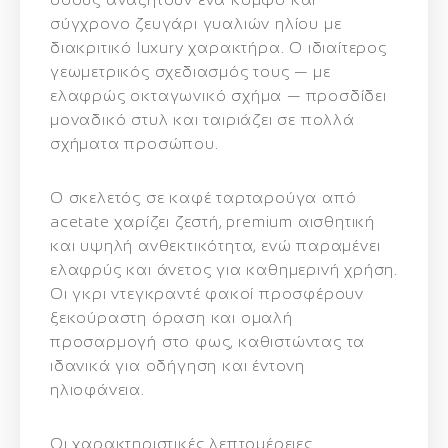
σύγχρονο ζευγάρι γυαλιών ηλίου με
διακριτικό luxury χαρακτήρα. Ο ιδιαίτερος
γεωμετρικός σχεδιασμός τους — με
ελαφρώς οκταγωνικό σχήμα — προσδίδει
μοναδικό στυλ και ταιριάζει σε πολλά
σχήματα προσώπου.
Ο σκελετός σε καφέ ταρταρούγα από
acetate χαρίζει ζεστή, premium αισθητική
και υψηλή ανθεκτικότητα, ενώ παραμένει
ελαφρύς και άνετος για καθημερινή χρήση.
Οι γκρι ντεγκραντέ φακοί προσφέρουν
ξεκούραστη όραση και ομαλή
προσαρμογή στο φως, καθιστώντας τα
ιδανικά για οδήγηση και έντονη
ηλιοφάνεια.
Οι χαρακτηριστικές λεπτομέρειες