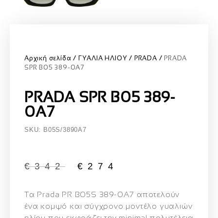
Αρχική σελίδα
ΓΥΑΛΙΑ ΗΛΙΟΥ
PRADA
PRADA
SPR B05 389-0A7
PRADA SPR B05 389-
0A7
SKU: B05S/3890A7
€
342
€
274
Τα
Prada PR B05S 389-0A7
αποτελούν
ένα κομψό και σύγχρονο μοντέλο γυαλιών
ηλίου που εκφράζει την minimal πολυτέλεια