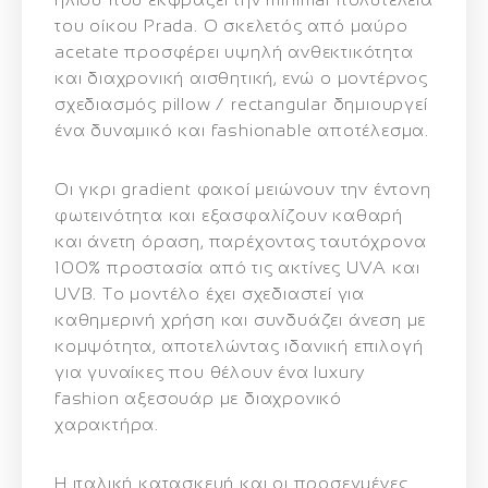
του οίκου Prada. Ο σκελετός από
μαύρο
acetate
προσφέρει υψηλή ανθεκτικότητα
και διαχρονική αισθητική, ενώ ο μοντέρνος
σχεδιασμός
pillow / rectangular
δημιουργεί
ένα δυναμικό και fashionable αποτέλεσμα.
Οι
γκρι gradient φακοί
μειώνουν την έντονη
φωτεινότητα και εξασφαλίζουν καθαρή
και άνετη όραση, παρέχοντας ταυτόχρονα
100% προστασία από τις ακτίνες UVA και
UVB
. Το μοντέλο έχει σχεδιαστεί για
καθημερινή χρήση και συνδυάζει άνεση με
κομψότητα, αποτελώντας ιδανική επιλογή
για γυναίκες που θέλουν ένα
luxury
fashion αξεσουάρ
με διαχρονικό
χαρακτήρα.
Η ιταλική κατασκευή και οι προσεγμένες