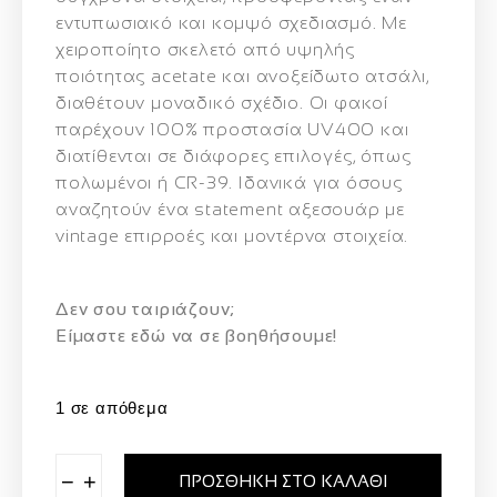
εντυπωσιακό και κομψό σχεδιασμό. Με
χειροποίητο σκελετό από υψηλής
ποιότητας acetate και ανοξείδωτο ατσάλι,
διαθέτουν μοναδικό σχέδιο. Οι φακοί
παρέχουν 100% προστασία UV400 και
διατίθενται σε διάφορες επιλογές, όπως
πολωμένοι ή CR-39. Ιδανικά για όσους
αναζητούν ένα statement αξεσουάρ με
vintage επιρροές και μοντέρνα στοιχεία.
Δεν σου ταιριάζουν;
Eίμαστε εδώ να σε βοηθήσουμε!
1 σε απόθεμα
−
+
ΠΡΟΣΘΉΚΗ ΣΤΟ ΚΑΛΆΘΙ