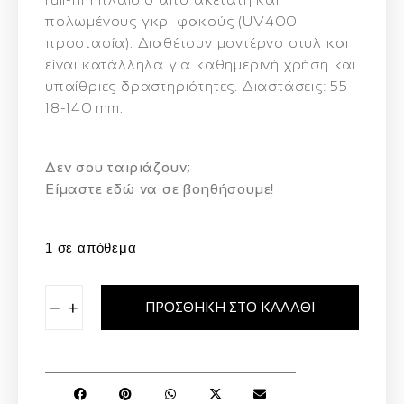
πολωμένους γκρι φακούς (UV400
προστασία). Διαθέτουν μοντέρνο στυλ και
είναι κατάλληλα για καθημερινή χρήση και
υπαίθριες δραστηριότητες. Διαστάσεις: 55-
18-140 mm.
Δεν σου ταιριάζουν;
Eίμαστε εδώ να σε βοηθήσουμε!
1 σε απόθεμα
−
+
ΠΡΟΣΘΉΚΗ ΣΤΟ ΚΑΛΆΘΙ