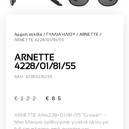
Αρχική σελίδα
ΓΥΑΛΙΑ ΗΛΙΟΥ
ARNETTE
ARNETTE 4228/01/81/55
ARNETTE
4228/01/81/55
SKU: 4228/01/81/55
€
122
€
85
ARNETTE AN4228/01/81/55 “Grower”
–
Ματ Μαύρα ορθογώνια γυαλιά ηλίου με
full-rim πλαίσιο από ακετάτη και