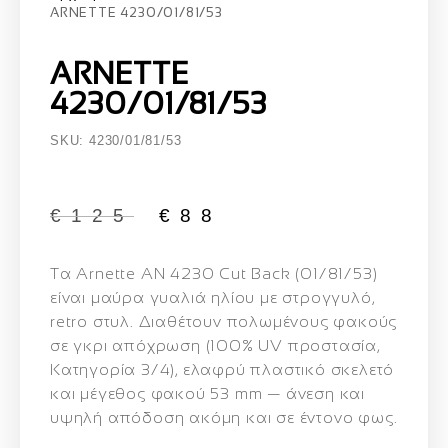
ARNETTE 4230/01/81/53
ARNETTE
4230/01/81/53
SKU: 4230/01/81/53
€
125
€
88
Τα
Arnette AN 4230 Cut Back (01/81/53)
είναι μαύρα γυαλιά ηλίου με στρογγυλό,
retro στυλ. Διαθέτουν πολωμένους φακούς
σε γκρι απόχρωση (100% UV προστασία,
Κατηγορία 3/4), ελαφρύ πλαστικό σκελετό
και μέγεθος φακού 53 mm — άνεση και
υψηλή απόδοση ακόμη και σε έντονο φως.