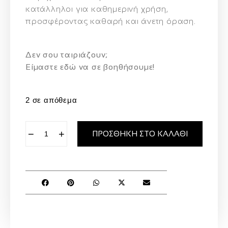
κατάλληλοι για καθημερινή χρήση,
προσφέροντας καθαρή και άνετη όραση.
Δεν σου ταιριάζουν;
Eίμαστε εδώ να σε βοηθήσουμε!
2 σε απόθεμα
−
+
ΠΡΟΣΘΉΚΗ ΣΤΟ ΚΑΛΆΘΙ