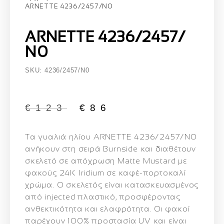
ARNETTE 4236/2457/Ν0
ARNETTE 4236/2457/
Ν0
SKU: 4236/2457/Ν0
€
123
€
86
Τα γυαλιά ηλίου
ARNETTE 4236/2457/N0
ανήκουν στη σειρά
Burnside
και διαθέτουν
σκελετό σε απόχρωση
Matte Mustard
με
φακούς
24K Iridium
σε καφέ-πορτοκαλί
χρώμα.
Ο σκελετός είναι κατασκευασμένος
από
injected πλαστικό
, προσφέροντας
ανθεκτικότητα και ελαφρότητα.
Οι φακοί
παρέχουν
100% προστασία UV
και είναι