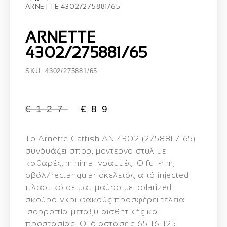
ARNETTE 4302/275881/65
ARNETTE
4302/275881/65
SKU: 4302/275881/65
€
127
€
89
Το
Arnette Catfish AN 4302 (275881 / 65)
συνδυάζει σπορ, μοντέρνο στυλ με
καθαρές, minimal γραμμές. Ο full-rim,
οβάλ/rectangular σκελετός από injected
πλαστικό σε ματ μαύρο με polarized
σκούρο γκρι φακούς προσφέρει τέλεια
ισορροπία μεταξύ αισθητικής και
προστασίας. Οι διαστάσεις 65-16-125