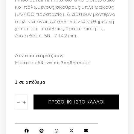
και πολωμένους σκούρους μπλε φακούς
(UV400 προστασία). Διαθέτουν μοντέρνο
στυλ και είναι κατάλληλα για καθημερινή
χρήση και υπαίθριες δραστηριότητες.
Διαστάσεις: 58-17-142 mm.
Δεν σου ταιριάζουν;
Eίμαστε εδώ να σε βοηθήσουμε!
1 σε απόθεμα
−
+
ΠΡΟΣΘΉΚΗ ΣΤΟ ΚΑΛΆΘΙ