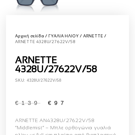
Αρχική σελίδα
ΓΥΑΛΙΑ ΗΛΙΟΥ
ARNETTE
ARNETTE 4328U/27622V/58
ARNETTE
4328U/27622V/58
SKU: 4328U/27622V/58
€
139
€
97
ARNETTE AN4328U/27622V/58
“Middlemist”
–
Μπλε ορθογώνια γυαλιά
ηλίου με full-rim πλαίσιο από βιοπλαστικό