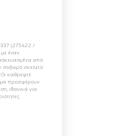
4337 (275422 /
 με έναν
τασκευασμένα από
υν στιβαρό σκελετό
 Οι καθρεφτέ
ισμα προσφέρουν
ση, ιδανικά για
ριότητες.