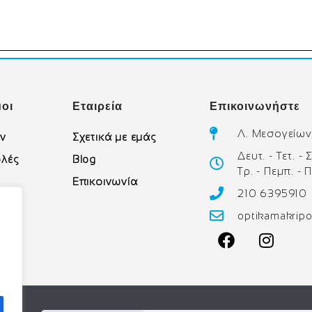
οι
Εταιρεία
Επικοινωνήστε
Λ. Μεσογείων
ών
Σχετικά με εμάς
Δευτ. - Τετ. -
λές
Blog
Τρ. - Πεμπ. - 
Επικοινωνία
210 6395910
υ
optikamakrip