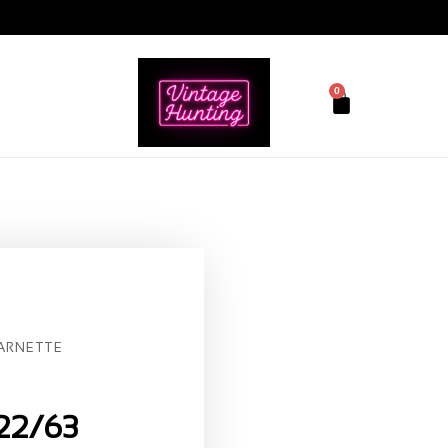
0
ARNETTE
22/63