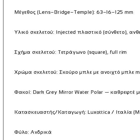
Μέγεθος (Lens–Bridge–Temple):
63–16–125 mm
Υλικό σκελετού:
Injected πλαστικό (σύνθετο), ανθ
Σχήμα σκελετού:
Τετράγωνο (square), full rim
Χρώμα σκελετού:
Σκούρο μπλε με ανοιχτό μπλε mat
Φακοί:
Dark Grey Mirror Water Polar — καθρεφτέ μ
Κατασκευαστής/Καταγωγή:
Luxottica / Ιταλία (Ma
Φύλο:
Ανδρικά