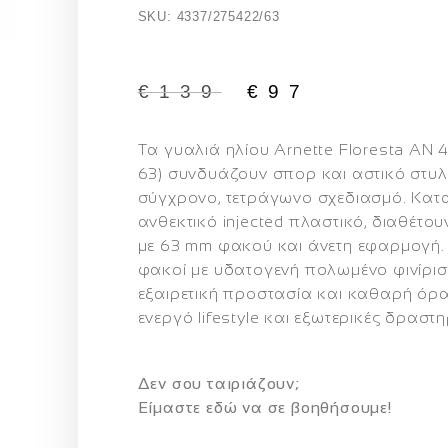
SKU: 4337/275422/63
€
139
€
97
Τα γυαλιά ηλίου
Arnette Floresta AN 
63)
συνδυάζουν σπορ και αστικό στυλ
σύγχρονο, τετράγωνο σχεδιασμό. Κα
ανθεκτικό injected πλαστικό, διαθέτο
με 63 mm φακού και άνετη εφαρμογή.
φακοί με υδατογενή πολωμένο φινίρ
εξαιρετική προστασία και καθαρή όρα
ενεργό lifestyle και εξωτερικές δραστη
Δεν σου ταιριάζουν;
Eίμαστε εδώ να σε βοηθήσουμε!