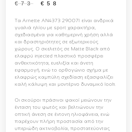
€
73
€
58
Τα
Arnette AN4373 290071
είναι ανδρικά
γυαλιά ηλίου με sport χαρακτήρα,
σχεδιασμένα για καθημερινή χρήση αλλά
και δραστηριότητες σε εξωτερικούς
χώρους. Ο σκελετός σε
Matte Black από
ελαφρύ injected πλαστικό
προσφέρει
ανθεκτικότητα, ευελιξία και άνετη
εφαρμογή, ενώ το ορθογώνιο σχήμα με
ελαφρώς καμπύλη σχεδίαση εξασφαλίζει
καλή κάλυψη και μοντέρνο δυναμικό look.
Οι
σκούροι πράσινοι φακοί
μειώνουν την
ένταση του φωτός και βελτιώνουν την
οπτική άνεση σε έντονη ηλιοφάνεια, ενώ
παρέχουν
πλήρη προστασία από την
υπεριώδη ακτινοβολία
, προστατεύοντας