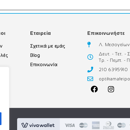
οι
Εταιρεία
Επικοινωνήστε
Λ. Μεσογείων
ών
Σχετικά με εμάς
Δευτ. - Τετ. -
λές
Blog
Τρ. - Πεμπ. - 
Επικοινωνία
210 6395910
υ
optikamakrip