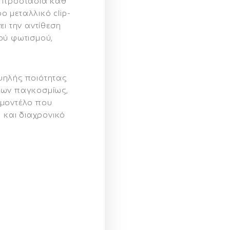
ι προστασία καθ’
ρο μεταλλικό clip-
ει την αντίθεση
ού φωτισμού,
ψηλής ποιότητας
ίων παγκοσμίως,
 μοντέλο που
α και διαχρονικό