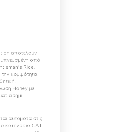
ition αποτελούν
 εμπνευσμένη από
ntleman’s Ride.
 την κομψότητα,
θητική,
ρωση Honey με
ματ ασημί
αι αυτόματα στις
πό κατηγορία CAT