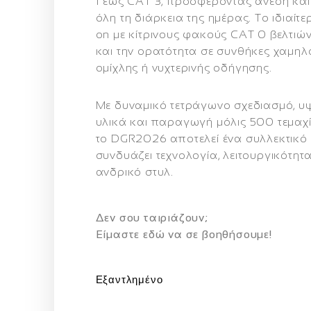
1 έως CAT 3, προσφέροντας άνεση κα
όλη τη διάρκεια της ημέρας. Το ιδιαίτε
on με κίτρινους φακούς CAT 0 βελτιών
και την ορατότητα σε συνθήκες χαμηλ
ομίχλης ή νυχτερινής οδήγησης.
Με δυναμικό τετράγωνο σχεδιασμό, υ
υλικά και παραγωγή μόλις 500 τεμαχ
το DGR2026 αποτελεί ένα συλλεκτικό
συνδυάζει τεχνολογία, λειτουργικότητ
ανδρικό στυλ.
Δεν σου ταιριάζουν;
Eίμαστε εδώ να σε βοηθήσουμε!
Εξαντλημένο