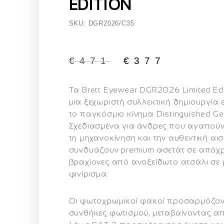
EDITION
SKU: DGR2026/C35
€
471
€
377
Τα Brett Eyewear DGR2026 Limited Ed
μια ξεχωριστή συλλεκτική δημιουργία
το παγκόσμιο κίνημα Distinguished Ge
Σχεδιασμένα για άνδρες που αγαπούν
τη μηχανοκίνηση και την αυθεντική αισ
συνδυάζουν premium ασετάτ σε απόχ
βραχίονες από ανοξείδωτο ατσάλι σε 
φινίρισμα.
Οι φωτοχρωμικοί φακοί προσαρμόζοντ
συνθήκες φωτισμού, μεταβαίνοντας α