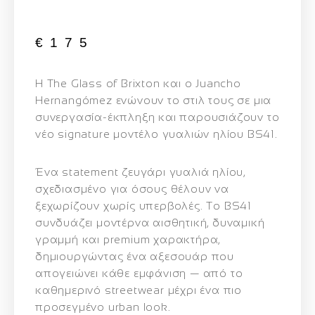
€
175
Η
The Glass of Brixton
και ο
Juancho
Hernangómez
ενώνουν το στιλ τους σε μια
συνεργασία-έκπληξη και παρουσιάζουν το
νέο signature μοντέλο γυαλιών ηλίου
BS41
.
Ένα statement ζευγάρι γυαλιά ηλίου,
σχεδιασμένο για όσους θέλουν να
ξεχωρίζουν χωρίς υπερβολές. Το
BS41
συνδυάζει μοντέρνα αισθητική, δυναμική
γραμμή και premium χαρακτήρα,
δημιουργώντας ένα αξεσουάρ που
απογειώνει κάθε εμφάνιση — από το
καθημερινό streetwear μέχρι ένα πιο
προσεγμένο urban look.