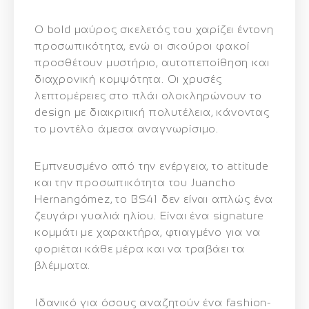
Ο bold μαύρος σκελετός του χαρίζει έντονη
προσωπικότητα, ενώ οι σκούροι φακοί
προσθέτουν μυστήριο, αυτοπεποίθηση και
διαχρονική κομψότητα. Οι χρυσές
λεπτομέρειες στο πλάι ολοκληρώνουν το
design με διακριτική πολυτέλεια, κάνοντας
το μοντέλο άμεσα αναγνωρίσιμο.
Εμπνευσμένο από την ενέργεια, το attitude
και την προσωπικότητα του
Juancho
Hernangómez
, το
BS41
δεν είναι απλώς ένα
ζευγάρι γυαλιά ηλίου. Είναι ένα signature
κομμάτι με χαρακτήρα, φτιαγμένο για να
φοριέται κάθε μέρα και να τραβάει τα
βλέμματα.
Ιδανικό για όσους αναζητούν ένα fashion-