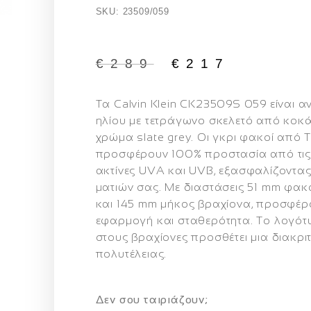
SKU: 23509/059
€
289
€
217
Τα
Calvin Klein CK23509S 059
είναι α
ηλίου με τετράγωνο σκελετό από κοκά
χρώμα slate grey. Οι γκρι φακοί από 
προσφέρουν 100% προστασία από τις
ακτίνες UVA και UVB, εξασφαλίζοντας
ματιών σας. Με διαστάσεις 51 mm φα
και 145 mm μήκος βραχίονα, προσφέρ
εφαρμογή και σταθερότητα. Το λογότυ
στους βραχίονες προσθέτει μια διακριτ
πολυτέλειας.
Δεν σου ταιριάζουν;