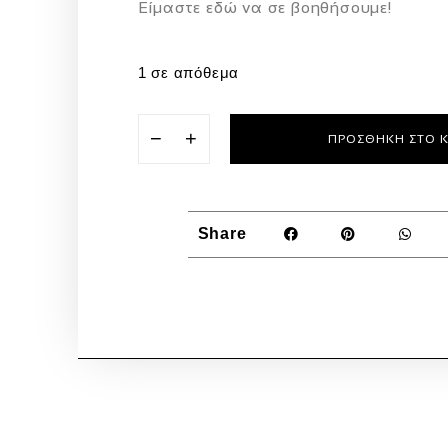
Eίμαστε εδώ να σε βοηθήσουμε!
1 σε απόθεμα
−
+
ΠΡΟΣΘΉΚΗ ΣΤΟ 
Share