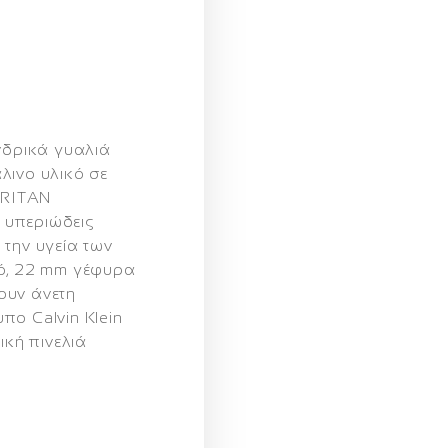
νδρικά γυαλιά
λινο υλικό σε
TRITAN
 υπεριώδεις
 την υγεία των
κό, 22 mm γέφυρα
ουν άνετη
πο Calvin Klein
ική πινελιά