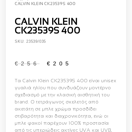
CALVIN KLEIN CK23539S 400
CALVIN KLEIN
CK23539S 400
SKU: 23539/035
€
256
€
205
Τα
Calvin Klein CK23539S 400
είναι unisex
γυαλιά ηλίου που συνδυάζουν μοντέρνο
σχεδιασμό με την κλασική αισθητική του
brand. Ο τετράγωνος σκελετός από
ακετάτη σε μπλε χρώμα προσδίδει
στιβαρότητα και διαχρονικότητα, ενώ οι
μπλε φακοί παρέχουν 100% προστασία
από τις υπεριώδεις ακτίνες UVA και UVB,