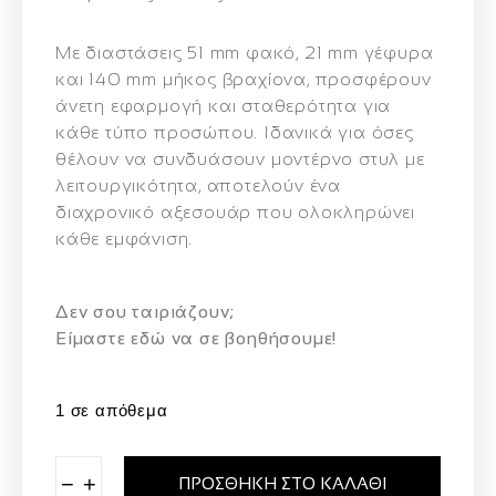
Με διαστάσεις 51 mm φακό, 21 mm γέφυρα
και 140 mm μήκος βραχίονα, προσφέρουν
άνετη εφαρμογή και σταθερότητα για
κάθε τύπο προσώπου. Ιδανικά για όσες
θέλουν να συνδυάσουν μοντέρνο στυλ με
λειτουργικότητα, αποτελούν ένα
διαχρονικό αξεσουάρ που ολοκληρώνει
κάθε εμφάνιση.
Δεν σου ταιριάζουν;
Eίμαστε εδώ να σε βοηθήσουμε!
1 σε απόθεμα
−
+
ΠΡΟΣΘΉΚΗ ΣΤΟ ΚΑΛΆΘΙ