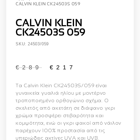
CALVIN KLEIN CK24503S 059
CALVIN KLEIN
CK24503S 059
SKU: 24503/059
€
289
€
217
Τα
Calvin Klein CK24503S/059
είναι
γυναικεία γυαλιά ηλίου με μοντέρνο
τροποποιημένο ορθογώνιο σχήμα. Ο
σκελετός από ακετάτη σε διάφανο γκρι
χρώμα προσφέρει στιβαρότητα και
κομψότητα, ενώ οι γκρι φακοί από νάιλον
παρέχουν 100% προστασία από τις
υπεριώδεις ακτίνες UVA και UVB.