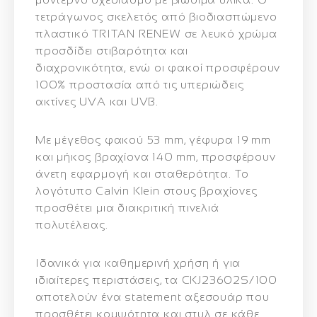
τετράγωνος σκελετός από βιοδιασπώμενο
πλαστικό TRITAN RENEW σε λευκό χρώμα
προσδίδει στιβαρότητα και
διαχρονικότητα, ενώ οι φακοί προσφέρουν
100% προστασία από τις υπεριώδεις
ακτίνες UVA και UVB.
Με μέγεθος φακού 53 mm, γέφυρα 19 mm
και μήκος βραχίονα 140 mm, προσφέρουν
άνετη εφαρμογή και σταθερότητα. Το
λογότυπο Calvin Klein στους βραχίονες
προσθέτει μια διακριτική πινελιά
πολυτέλειας.
Ιδανικά για καθημερινή χρήση ή για
ιδιαίτερες περιστάσεις, τα CKJ23602S/100
αποτελούν ένα statement αξεσουάρ που
προσθέτει κομψότητα και στυλ σε κάθε