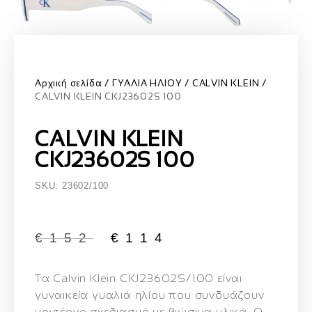
Αρχική σελίδα
ΓΥΑΛΙΑ ΗΛΙΟΥ
CALVIN KLEIN
CALVIN KLEIN CKJ23602S 100
CALVIN KLEIN
CKJ23602S 100
SKU: 23602/100
€
152
€
114
Τα
Calvin Klein CKJ23602S/100
είναι
γυναικεία γυαλιά ηλίου που συνδυάζουν
μοντέρνο σχεδιασμό με βιώσιμα υλικά. Ο