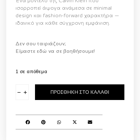
Ένα μοντέλο της Calvin Klein που
ισορροπεί άψογα ανάμεσα σε minimal
design και fashion-forward χαρακτήρα —
ιδανικό για κάθε σύγχρονη εμφάνιση.
Δεν σου ταιριάζουν;
Eίμαστε εδώ να σε βοηθήσουμε!
1 σε απόθεμα
−
+
ΠΡΟΣΘΉΚΗ ΣΤΟ ΚΑΛΆΘΙ