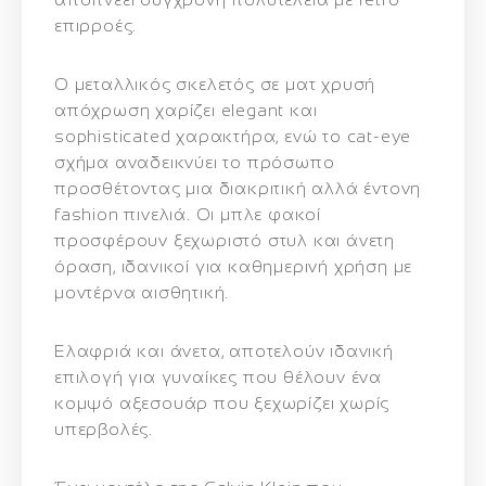
επιρροές.
Ο μεταλλικός σκελετός σε ματ χρυσή
απόχρωση χαρίζει elegant και
sophisticated χαρακτήρα, ενώ το cat-eye
σχήμα αναδεικνύει το πρόσωπο
προσθέτοντας μια διακριτική αλλά έντονη
fashion πινελιά. Οι μπλε φακοί
προσφέρουν ξεχωριστό στυλ και άνετη
όραση, ιδανικοί για καθημερινή χρήση με
μοντέρνα αισθητική.
Ελαφριά και άνετα, αποτελούν ιδανική
επιλογή για γυναίκες που θέλουν ένα
κομψό αξεσουάρ που ξεχωρίζει χωρίς
υπερβολές.