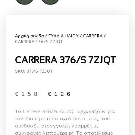
Αρχική σελίδα
ΓΥΑΛΙΑ ΗΛΙΟΥ
CARRERA
CARRERA 376/S 7ZJQT
CARRERA 376/S 7ZJQT
SKU: 376/S 7ZJQT
€
158
€
126
Τα
Carrera 376/S 7ZJ/QT
ξεχωρίζουν για
τον ιδιαίτερο retro σχεδιασμό τους, που
συνδυάζει στρογγυλές γραμμές με
σύγχρονες λεπτομέρειες. Το αποτέλεσμα