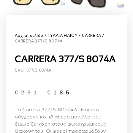
Αρχική σελίδα
ΓΥΑΛΙΑ ΗΛΙΟΥ
CARRERA
CARRERA 377/S 8074A
CARRERA 377/S 8074A
SKU: 377/S 8074A
€
231
€
185
Τα
Carrera 377/S 807/4A
είναι ένα
σύγχρονο και ιδιαίτερο μοντέλο που
ξεχωρίζει χάρη στους φωτοχρωμικούς
φακούς του. Οι φακοί προσαρμόζουν