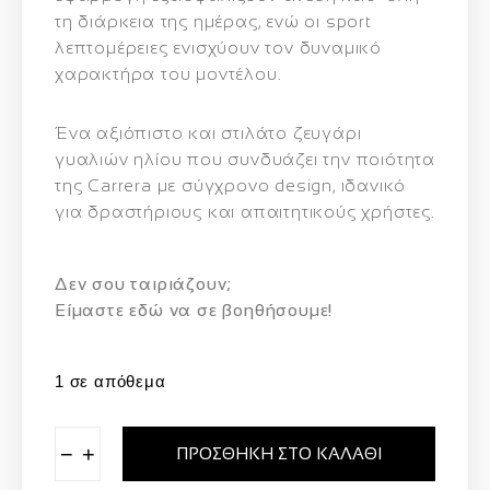
τη διάρκεια της ημέρας, ενώ οι sport
λεπτομέρειες ενισχύουν τον δυναμικό
χαρακτήρα του μοντέλου.
Ένα αξιόπιστο και στιλάτο ζευγάρι
γυαλιών ηλίου που συνδυάζει την ποιότητα
της Carrera με σύγχρονο design, ιδανικό
για δραστήριους και απαιτητικούς χρήστες.
Δεν σου ταιριάζουν;
Eίμαστε εδώ να σε βοηθήσουμε!
1 σε απόθεμα
−
+
ΠΡΟΣΘΉΚΗ ΣΤΟ ΚΑΛΆΘΙ