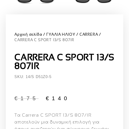
Αρχική σελίδα
ΓΥΑΛΙΑ ΗΛΙΟΥ
CARRERA
CARRERA C SPORT 13/S 807IR
CARRERA C SPORT 13/S
807IR
SKU: 14/S D51Z0-5
€
175
€
140
Τα
Carrera C SPORT 13/S 807/IR
αποτελούν μια δυναμική επιλογή για
όσους αναζητούν ένα σύγχρονο ζευγάρι