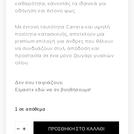
καθαρότητα, κάνοντάς τα ιδανικά για
οδήγηση και έντονο φως.
Με έντονη ταυτότητα Carrera και υψηλή
ποιότητα κατασκευής, αποτελούν μια
premium επιλογή για άνδρες που θέλουν
να συνδυάζουν στυλ, απόδοση και
προστασία σε ένα μόνο ζευγάρι γυαλιών
ηλίου.
Δεν σου ταιριάζουν;
Eίμαστε εδώ να σε βοηθήσουμε!
1 σε απόθεμα
−
+
ΠΡΟΣΘΉΚΗ ΣΤΟ ΚΑΛΆΘΙ