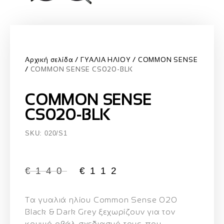
Αρχική σελίδα
ΓΥΑΛΙΑ ΗΛΙΟΥ
COMMON SENSE
COMMON SENSE CS020-BLK
COMMON SENSE
CS020-BLK
SKU: 020/S1
€
140
€
112
Τα γυαλιά ηλίου Common Sense 020
Black & Dark Grey ξεχωρίζουν για τον
κομψό οβάλ σχεδιασμό τους, που