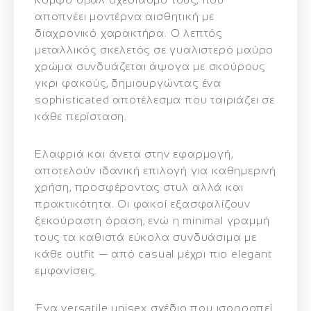
αποπνέει μοντέρνα αισθητική με
διαχρονικό χαρακτήρα. Ο λεπτός
μεταλλικός σκελετός σε γυαλιστερό μαύρο
χρώμα συνδυάζεται άψογα με σκούρους
γκρι φακούς, δημιουργώντας ένα
sophisticated αποτέλεσμα που ταιριάζει σε
κάθε περίσταση.
Ελαφριά και άνετα στην εφαρμογή,
αποτελούν ιδανική επιλογή για καθημερινή
χρήση, προσφέροντας στυλ αλλά και
πρακτικότητα. Οι φακοί εξασφαλίζουν
ξεκούραστη όραση, ενώ η minimal γραμμή
τους τα καθιστά εύκολα συνδυάσιμα με
κάθε outfit — από casual μέχρι πιο elegant
εμφανίσεις.
Ένα versatile unisex σχέδιο που ισορροπεί