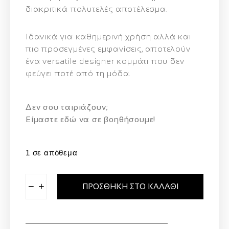
διακριτικά πολυτελές αποτέλεσμα.
Ιδανικά για καθημερινή χρήση αλλά και
πιο προσεγμένες εμφανίσεις, αποτελούν
ένα versatile designer κομμάτι που δεν
φεύγει ποτέ από τη μόδα.
Δεν σου ταιριάζουν;
Eίμαστε εδώ να σε βοηθήσουμε!
1 σε απόθεμα
−
+
ΠΡΟΣΘΉΚΗ ΣΤΟ ΚΑΛΆΘΙ