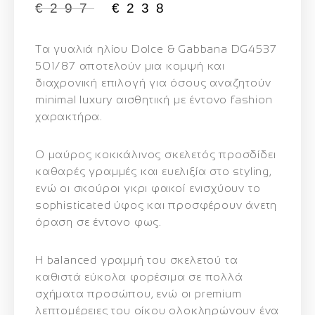
€
297
€
238
Τα γυαλιά ηλίου
Dolce & Gabbana DG4537
501/87
αποτελούν μια κομψή και
διαχρονική επιλογή για όσους αναζητούν
minimal luxury αισθητική με έντονο fashion
χαρακτήρα.
Ο μαύρος κοκκάλινος σκελετός προσδίδει
καθαρές γραμμές και ευελιξία στο styling,
ενώ οι σκούροι γκρι φακοί ενισχύουν το
sophisticated ύφος και προσφέρουν άνετη
όραση σε έντονο φως.
Η balanced γραμμή του σκελετού τα
καθιστά εύκολα φορέσιμα σε πολλά
σχήματα προσώπου, ενώ οι premium
λεπτομέρειες του οίκου ολοκληρώνουν ένα