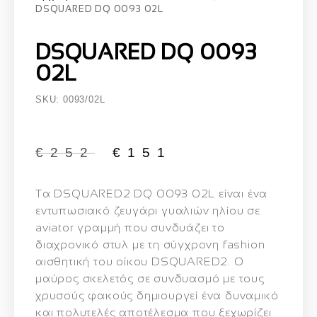
DSQUARED DQ 0093 02L
DSQUARED DQ 0093
02L
SKU: 0093/02L
€
252
€
151
Τα
DSQUARED2 DQ 0093 02L
είναι ένα
εντυπωσιακό ζευγάρι γυαλιών ηλίου σε
aviator γραμμή που συνδυάζει το
διαχρονικό στυλ με τη σύγχρονη fashion
αισθητική του οίκου DSQUARED2. Ο
μαύρος σκελετός σε συνδυασμό με τους
χρυσούς φακούς δημιουργεί ένα δυναμικό
και πολυτελές αποτέλεσμα που ξεχωρίζει