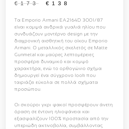
€
173
€
138
Τα
Emporio Armani EA2164D 3001/87
είναι κομψά ανδρικά γυαλιά ηλίου που
συνδυάζουν μοντέρνο design με την
διαχρονική αισθητική του οίκου Emporio
Armani. Ο
μεταλλικός σκελετός σε Matte
Gunmetal και μαύρες λεπτομέρειες
προσφέρει δυναμικό και κομψό
χαρακτήρα, ενώ το ορθογώνιο σχήμα
δημιουργεί ένα σύγχρονο look που
ταιριάζει εύκολα σε πολλά σχήματα
προσώπου.
Οι
σκούροι γκρι φακοί
προσφέρουν άνετη
όραση σε έντονη ηλιοφάνεια και
εξασφαλίζουν
100% προστασία από την
υπεριώδη ακτινοβολία
, συμβάλλοντας