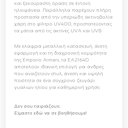
και ξεκούραστη όραση σε έντονη
ηλιοφάνεια. Παράλληλα παρέχουν πλήρη
προστασία από την υπεριώδη ακτινοβολία
χάρη στο φίλτρο
UV400
, προστατεύοντας
τα μάτια από τις ακτίνες UVA και UVB.
Με ελαφριά μεταλλική κατασκευή, άνετη
εφαρμογή και τη διαχρονική κομψότητα
της Emporio Armani, τα EA2164D
αποτελούν ιδανική επιλογή για άνδρες
που αναζητούν
στυλ, άνεση και υψηλή
ποιότητα
σε ένα σύγχρονο ζευγάρι
γυαλιών ηλίου για καθημερινή χρήση.
Δεν σου ταιριάζουν;
Eίμαστε εδώ να σε βοηθήσουμε!