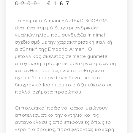
€
209
€
167
Τα
Emporio Armani EA2164D 3003/9A
είναι ένα κομψό ζευγάρι ανδρικών
γυαλιών ηλίου που συνδυάζει minimal
σχεδιασμό με την χαρακτηριστική ιταλική
αισθητική της Emporio Armani. Ο
μεταλλικός σκελετός σε
matte gunmetal
απόχρωση
προσφέρει μοντέρνα εμφάνιση
και ανθεκτικότητα, ενώ το ορθογώνιο
σχήμα δημιουργεί ένα δυναμικό και
διαχρονικό look που ταιριάζει εύκολα σε
πολλά σχήματα προσώπου.
Οι
πολωτικοί πράσινοι φακοί
μειώνουν
αποτελεσματικά την αντηλιά και τις
αντανακλάσεις από επιφάνειες όπως το
νερό ή ο δρόμος, προσφέροντας καθαρή