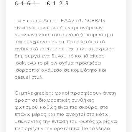
€
161
€
129
Τα
Emporio Armani EA4257U 5088/19
είναι ένα μοντέρνο ζευγάρι ανδρικών
γυαλιών ηλίου που συνδυάζει κομψότητα
και σύγχρονο design. Ο σκελετός από
ανθεκτικό
acetate σε ματ μπλε απόχρωση
δημιουργεί ένα δυναμικό και ιδιαίτερο
look, ενώ το pillow σχήμα προσφέρει
ισορροπία ανάμεσα σε κομψότητα και
casual στυλ.
Οι
μπλε gradient φακοί
προσφέρουν άνετη
όραση σε διαφορετικές συνθήκες
φωτισμού, καθώς είναι πιο σκούροι στο
επάνω μέρος και πιο ανοιχτοί στο κάτω,
μειώνοντας την ένταση του φωτός χωρίς να
περιορίζουν την ορατότητα. Παράλληλα