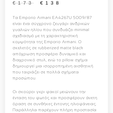
€
173
€
138
Τα
Emporio Armani EA4267U 5009/87
είναι ένα σύγχρονο ζευγάρι ανδρικών
γυαλιών ηλίου που συνδυάζει minimal
σχεδιασμό με τη χαρακτηριστική
κομψότητα της Emporio Armani. Ο
σκελετός σε
rubberized matte black
απόχρωση προσφέρει δυναμικό και
διαχρονικό στυλ, ενώ το pillow σχήμα
δημιουργεί μια ισορροπημένη αισθητική
που ταιριάζει σε πολλά σχήματα
προσώπου.
Οι
σκούροι γκρι φακοί
μειώνουν την
ένταση του φωτός και προσφέρουν άνετη
όραση σε συνθήκες έντονης ηλιοφάνειας.
Παράλληλα παρέχουν πλήρη προστασία