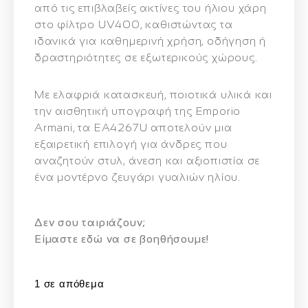
από τις επιβλαβείς ακτίνες του ήλιου χάρη
στο φίλτρο
UV400
, καθιστώντας τα
ιδανικά για καθημερινή χρήση, οδήγηση ή
δραστηριότητες σε εξωτερικούς χώρους.
Με ελαφριά κατασκευή, ποιοτικά υλικά και
την αισθητική υπογραφή της Emporio
Armani, τα EA4267U αποτελούν μια
εξαιρετική επιλογή για άνδρες που
αναζητούν
στυλ, άνεση και αξιοπιστία
σε
ένα μοντέρνο ζευγάρι γυαλιών ηλίου.
Δεν σου ταιριάζουν;
Eίμαστε εδώ να σε βοηθήσουμε!
1 σε απόθεμα