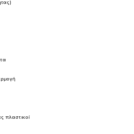
ητας)
ητα
αρμογή
ας πλαστικοί