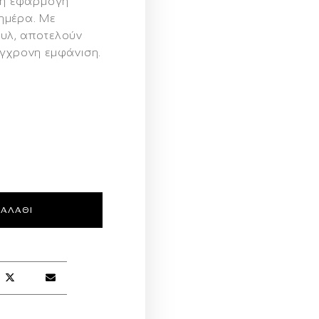
ετη εφαρμογή
ημέρα. Με
τυλ, αποτελούν
ύγχρονη εμφάνιση.
ΚΑΛΆΘΙ