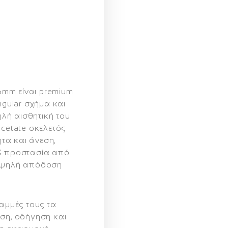
56mm
είναι premium
ngular σχήμα και
λή αισθητική του
acetate σκελετός
τα και άνεση,
 προστασία από
υψηλή απόδοση
ραμμές τους τα
ήση, οδήγηση και