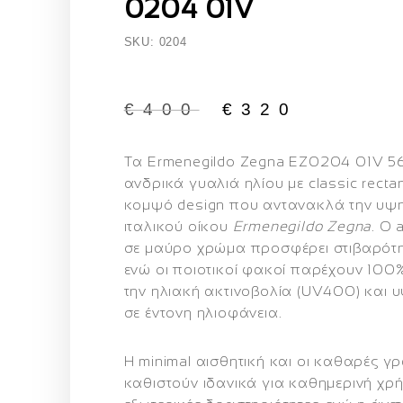
0204 01V
SKU: 0204
€
400
€
320
Τα
Ermenegildo Zegna EZ0204 01V 
ανδρικά γυαλιά ηλίου με classic recta
κομψό design που αντανακλά την υψη
ιταλικού οίκου
Ermenegildo Zegna
. Ο 
σε μαύρο χρώμα προσφέρει στιβαρότη
ενώ οι ποιοτικοί φακοί παρέχουν
100%
την ηλιακή ακτινοβολία (UV400)
και 
σε έντονη ηλιοφάνεια.
Η minimal αισθητική και οι καθαρές γ
καθιστούν ιδανικά για καθημερινή χρ