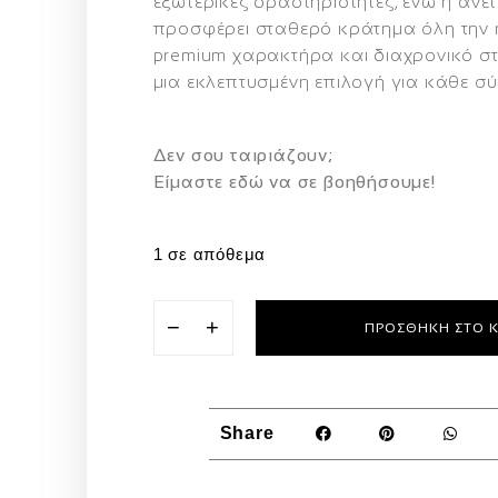
εξωτερικές δραστηριότητες, ενώ η άν
προσφέρει σταθερό κράτημα όλη την 
premium χαρακτήρα και διαχρονικό σ
μια εκλεπτυσμένη επιλογή για κάθε σ
Δεν σου ταιριάζουν;
Eίμαστε εδώ να σε βοηθήσουμε!
1 σε απόθεμα
−
+
ΠΡΟΣΘΉΚΗ ΣΤΟ 
Share