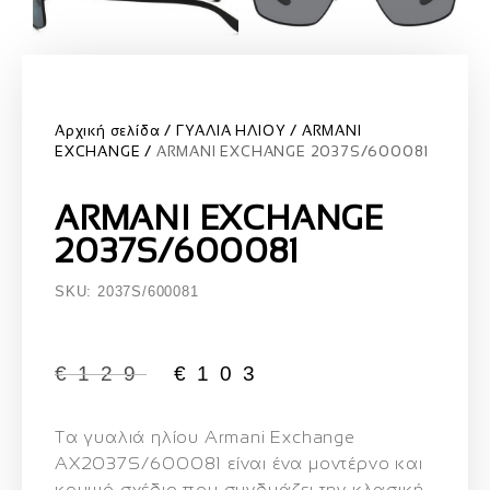
Αρχική σελίδα
ΓΥΑΛΙΑ ΗΛΙΟΥ
ARMANI
EXCHANGE
ARMANI EXCHANGE 2037S/600081
ARMANI EXCHANGE
2037S/600081
SKU: 2037S/600081
€
129
€
103
Τα
γυαλιά
ηλίου
Armani
Exchange
AX2037S/
600081
είναι
ένα
μοντέρνο
και
κομψό
σχέδιο
που
συνδυάζει
την
κλασική