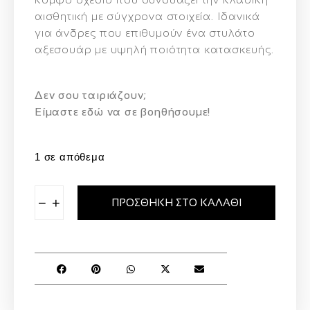
αισθητική
με
σύγχρονα
στοιχεία.
Ιδανικά
για
άνδρες
που
επιθυμούν
ένα
στυλάτο
αξεσουάρ
με
υψηλή
ποιότητα
κατασκευής.
Δεν σου ταιριάζουν;
Eίμαστε εδώ να σε βοηθήσουμε!
1 σε απόθεμα
−
+
ΠΡΟΣΘΉΚΗ ΣΤΟ ΚΑΛΆΘΙ