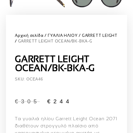
Αρχική σελίδα
ΓΥΑΛΙΑ ΗΛΙΟΥ
GARRETT LEIGHT
GARRETT LEIGHT OCEAN/BK-BKA-G
GARRETT LEIGHT
OCEAN/BK-BKA-G
SKU: OCEA46
€
305
€
244
Τα γυαλιά ηλίου Garrett Leight Ocean 2071
διαθέτουν στρογγυλό πλαίσιο από
κατεργασμένο κερωμένο ακετάτ, με