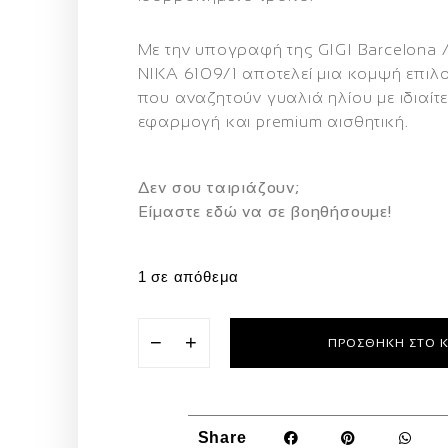
Με την υπογραφή της
GIGI Barcelona 
NIKA 6109/1
αποτελεί μια κομψή επιλο
που αναζητούν γυαλιά ηλίου με ιδιαίτε
εφαρμογή και premium αισθητική.
Δεν σου ταιριάζουν;
Eίμαστε εδώ να σε βοηθήσουμε!
1 σε απόθεμα
−
+
ΠΡΟΣΘΉΚΗ ΣΤΟ 
Share