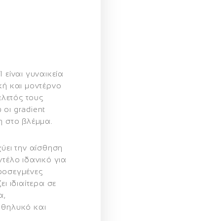
1
είναι γυναικεία
κή και μοντέρνο
λετός τους
οι gradient
η στο βλέμμα.
χύει την αίσθηση
ντέλο ιδανικό για
ροσεγμένες
ει ιδιαίτερα σε
α,
 θηλυκό και