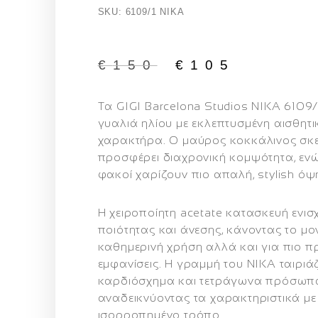
SKU: 6109/1 NIKA
€
150
€
105
Τα
GIGI Barcelona Studios NIKA 6109/
γυαλιά ηλίου με εκλεπτυσμένη αισθητι
χαρακτήρα. Ο μαύρος κοκκάλινος σκε
προσφέρει διαχρονική κομψότητα, ενώ 
φακοί χαρίζουν πιο απαλή, stylish όψ
Η χειροποίητη acetate κατασκευή ενισ
ποιότητας και άνεσης, κάνοντας το μο
καθημερινή χρήση αλλά και για πιο π
εμφανίσεις. Η γραμμή του
NIKA
ταιριάζ
καρδιόσχημα και τετράγωνα πρόσωπ
αναδεικνύοντας τα χαρακτηριστικά με
ισορροπημένο τρόπο.