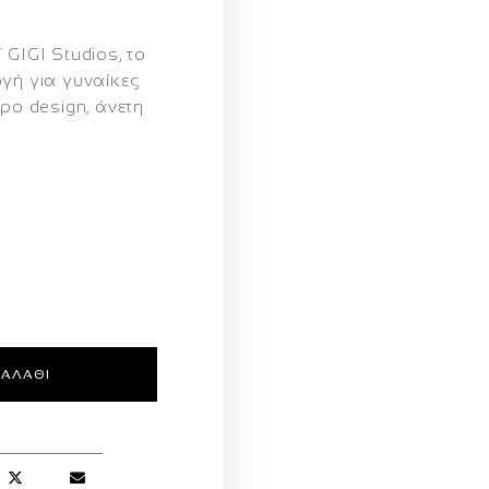
/ GIGI Studios
, το
γή για γυναίκες
ρο design, άνετη
ΚΑΛΆΘΙ