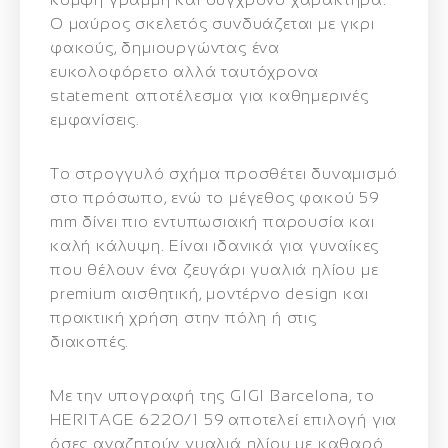
Ο μαύρος σκελετός συνδυάζεται με γκρι
φακούς, δημιουργώντας ένα
ευκολοφόρετο αλλά ταυτόχρονα
statement αποτέλεσμα για καθημερινές
εμφανίσεις.
Το στρογγυλό σχήμα προσθέτει δυναμισμό
στο πρόσωπο, ενώ το μέγεθος φακού
59
mm
δίνει πιο εντυπωσιακή παρουσία και
καλή κάλυψη. Είναι ιδανικά για γυναίκες
που θέλουν ένα ζευγάρι γυαλιά ηλίου με
premium αισθητική, μοντέρνο design και
πρακτική χρήση στην πόλη ή στις
διακοπές.
Με την υπογραφή της
GIGI Barcelona
, το
HERITAGE 6220/1 59
αποτελεί επιλογή για
όσες αναζητούν γυαλιά ηλίου με καθαρό