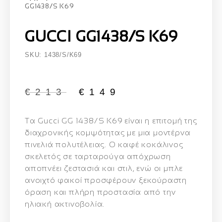
GG1438/S K69
GUCCI GG1438/S K69
SKU: 1438/S/K69
€
213
€
149
Τα
Gucci GG 1438/S K69
είναι η επιτομή της
διαχρονικής κομψότητας με μια μοντέρνα
πινελιά πολυτέλειας. Ο καφέ κοκάλινος
σκελετός σε ταρταρούγα απόχρωση
αποπνέει ζεστασιά και στιλ, ενώ οι μπλε
ανοιχτό φακοί προσφέρουν ξεκούραστη
όραση και πλήρη προστασία από την
ηλιακή ακτινοβολία.