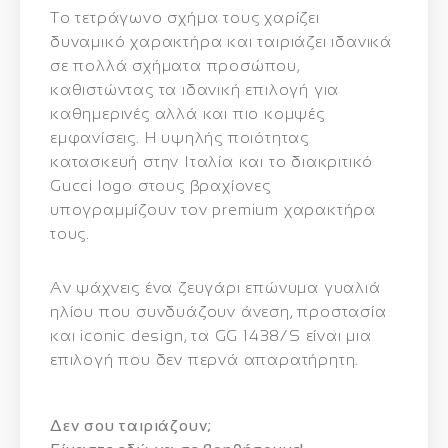
Το τετράγωνο σχήμα τους χαρίζει
δυναμικό χαρακτήρα και ταιριάζει ιδανικά
σε πολλά σχήματα προσώπου,
καθιστώντας τα ιδανική επιλογή για
καθημερινές αλλά και πιο κομψές
εμφανίσεις. Η υψηλής ποιότητας
κατασκευή στην Ιταλία και το διακριτικό
Gucci logo στους βραχίονες
υπογραμμίζουν τον premium χαρακτήρα
τους.
Αν ψάχνεις ένα ζευγάρι επώνυμα γυαλιά
ηλίου που συνδυάζουν άνεση, προστασία
και iconic design, τα GG 1438/S είναι μια
επιλογή που δεν περνά απαρατήρητη.
Δεν σου ταιριάζουν;