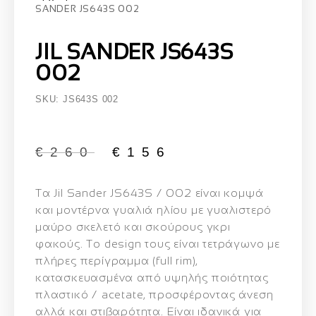
SANDER JS643S 002
JIL SANDER JS643S
002
SKU: JS643S 002
€
260
€
156
Τα
Jil Sander JS643S / 002
είναι κομψά
και μοντέρνα γυαλιά ηλίου με
γυαλιστερό
μαύρο σκελετό
και
σκούρους γκρι
φακούς
. Το design τους είναι τετράγωνο με
πλήρες περίγραμμα (full rim),
κατασκευασμένα από υψηλής ποιότητας
πλαστικό / acetate, προσφέροντας άνεση
αλλά και στιβαρότητα. Είναι ιδανικά για