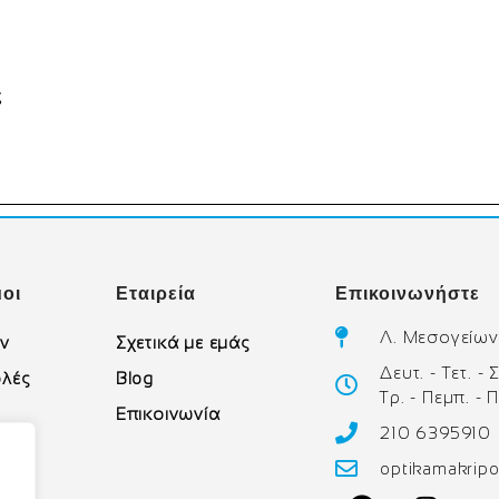
ς
οι
Εταιρεία
Επικοινωνήστε
Λ. Μεσογείων
ών
Σχετικά με εμάς
Δευτ. - Τετ. -
λές
Blog
Τρ. - Πεμπ. - 
Επικοινωνία
210 6395910
υ
optikamakrip