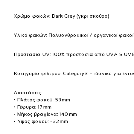
Χρώμα φακών:
Dark Grey (γκρι σκούρο)
Υλικό φακών:
Πολυανθρακικοί / οργανικοί φακοί
Προστασία UV:
100% προστασία από UVA & UV
Κατηγορία φίλτρου:
Category 3 – ιδανικό για έντ
Διαστάσεις:
•
Πλάτος φακού:
53 mm
•
Γέφυρα:
17 mm
•
Μήκος βραχίονα:
140 mm
•
Ύψος φακού:
~32 mm