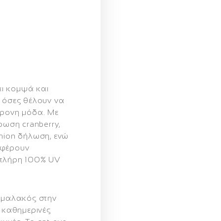
αι
κομψά και
 όσες θέλουν να
γχρονη μόδα
. Με
ρωση cranberry
,
shion δήλωση, ενώ
φέρουν
πλήρη 100% UV
 μαλακός στην
α καθημερινές