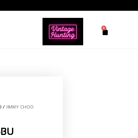
0
O
JIMMY CHOO
6BU