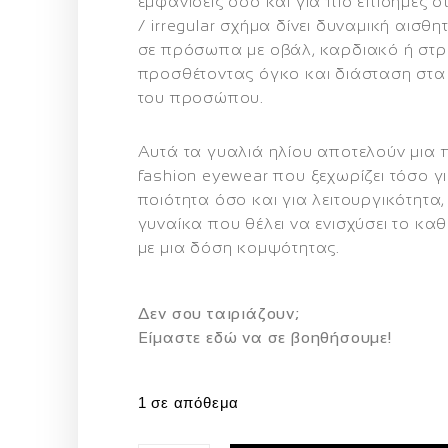
εμφανίσεις όσο και για πιο επίσημες σ
/ irregular σχήμα
δίνει δυναμική αισθητ
σε πρόσωπα με
οβάλ, καρδιακό ή στ
προσθέτοντας όγκο και διάσταση στα
του προσώπου.
Αυτά τα γυαλιά ηλίου αποτελούν μια
fashion eyewear
που ξεχωρίζει τόσο γ
ποιότητα όσο και για λειτουργικότητα
γυναίκα που θέλει να ενισχύσει το καθ
με μια δόση κομψότητας.
Δεν σου ταιριάζουν;
Eίμαστε εδώ να σε βοηθήσουμε!
1 σε απόθεμα