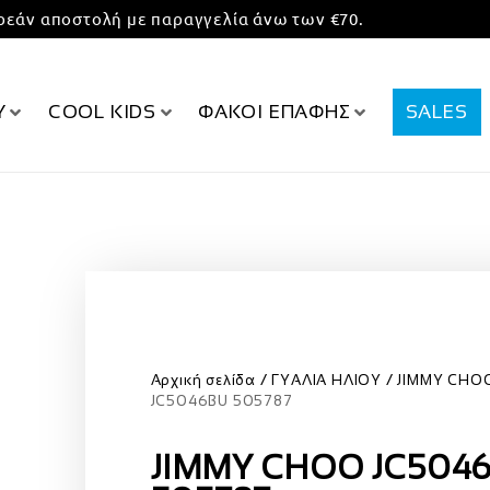
εάν αποστολή με παραγγελία άνω των €70.
Υ
COOL KIDS
ΦΑΚΟΙ ΕΠΑΦΗΣ
SALES
Αρχική σελίδα
ΓΥΑΛΙΑ ΗΛΙΟΥ
JIMMY CHO
JC5046BU 505787
JIMMY CHOO JC504