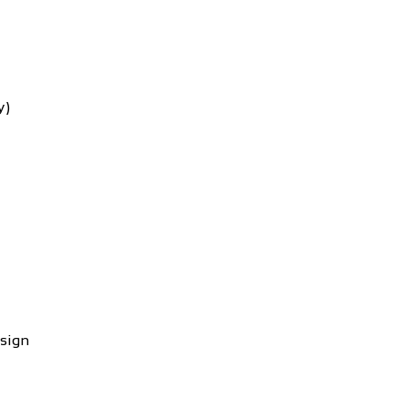
y)
sign