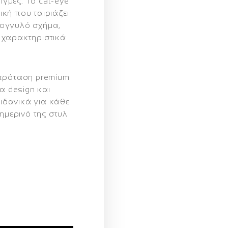
τιγμές. Το
cat‑eye
ική που ταιριάζει
ρογγυλό σχήμα
,
 χαρακτηριστικά
πρόταση premium
ια
design και
, ιδανικά για κάθε
ημερινό της στυλ