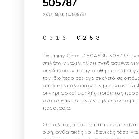
505787
SKU: 5046BU/505787
€
316
€
253
Τα
Jimmy Choo JC5046BU 505787
είν
στιλάτα γυαλιά ηλίου
σχεδιασμένα για
συνδυάσουν
luxury αισθητική και σύ
τον ιδιαίτερο
cat‑eye σκελετό σε απόχ
αυτά τα γυαλιά κάνουν μια έντονη fa
οι
γκρι φακοί υψηλής ποιότητας
προσ
ανακούφιση σε έντονη ηλιοφάνεια με
προστασία
.
Ο σκελετός από
premium acetate
είναι
αφή, ανθεκτικός και ιδανικός τόσο γι