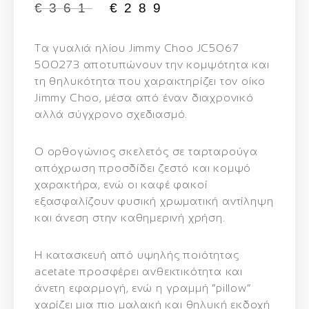
€
361
€
289
Τα γυαλιά ηλίου
Jimmy Choo JC5067
500273
αποτυπώνουν την κομψότητα και
τη θηλυκότητα που χαρακτηρίζει τον οίκο
Jimmy Choo, μέσα από έναν διαχρονικό
αλλά σύγχρονο σχεδιασμό.
Ο ορθογώνιος σκελετός σε ταρταρούγα
απόχρωση προσδίδει ζεστό και κομψό
χαρακτήρα, ενώ οι καφέ φακοί
εξασφαλίζουν φυσική χρωματική αντίληψη
και άνεση στην καθημερινή χρήση.
Η κατασκευή από υψηλής ποιότητας
acetate προσφέρει ανθεκτικότητα και
άνετη εφαρμογή, ενώ η γραμμή “pillow”
χαρίζει μια πιο μαλακή και θηλυκή εκδοχή