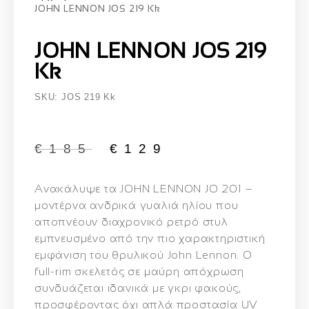
JOHN LENNON JOS 219 Kk
JOHN LENNON JOS 219
Kk
SKU: JOS 219 Kk
€
185
€
129
Ανακάλυψε τα
JOHN LENNON JO 201
–
μοντέρνα ανδρικά
γυαλιά ηλίου
που
αποπνέουν διαχρονικό ρετρό στυλ
εμπνευσμένο από την πιο χαρακτηριστική
εμφάνιση του θρυλικού John Lennon. Ο
full‑rim σκελετός
σε μαύρη απόχρωση
συνδυάζεται ιδανικά με γκρι φακούς,
προσφέροντας όχι απλά προστασία UV