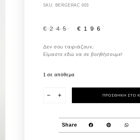
SKU: BERGERAC 003
€
245
€
196
Δεν σου ταιριάζουν;
Eίμαστε εδώ να σε βοηθήσουμε!
1 σε απόθεμα
−
+
ΠΡΟΣΘΉΚΗ ΣΤΟ 
Share