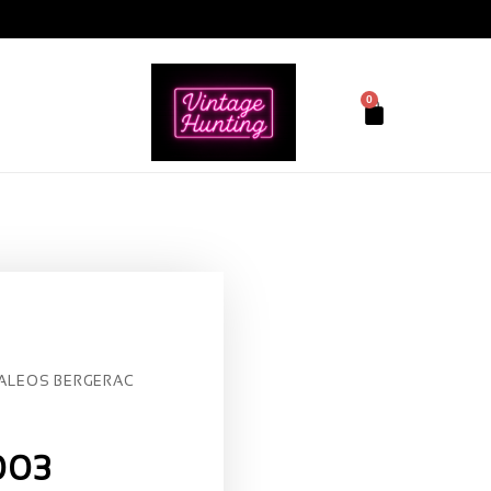
0
ALEOS BERGERAC
003