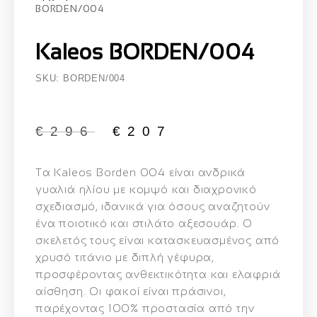
BORDEN/004
Kaleos BORDEN/004
SKU: BORDEN/004
€
296
€
207
Τα
Kaleos
Borden
004
είναι
ανδρικά
γυαλιά
ηλίου
με
κομψό
και
διαχρονικό
σχεδιασμό,
ιδανικά
για
όσους
αναζητούν
ένα
ποιοτικό
και
στιλάτο
αξεσουάρ.
Ο
σκελετός
τους
είναι
κατασκευασμένος
από
χρυσό
τιτάνιο
με
διπλή
γέφυρα,
προσφέροντας
ανθεκτικότητα
και
ελαφριά
αίσθηση.
Οι
φακοί
είναι
πράσινοι,
παρέχοντας
100%
προστασία
από
την