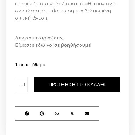
υπεριώδη
ακτινοβολία
και
διαθέτουν
αντι-
ανακλαστική
επίστρωση
για
βελτιωμένη
οπτική
άνεση.
Δεν σου ταιριάζουν;
Eίμαστε εδώ να σε βοηθήσουμε!
1 σε απόθεμα
−
+
ΠΡΟΣΘΉΚΗ ΣΤΟ ΚΑΛΆΘΙ