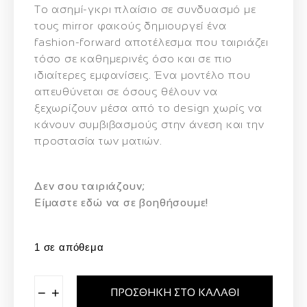
Το ασημί-γκρι πλαίσιο σε συνδυασμό με
τους mirror φακούς δημιουργεί ένα
fashion-forward αποτέλεσμα που ταιριάζει
τόσο σε καθημερινές όσο και σε πιο
ιδιαίτερες εμφανίσεις. Ένα μοντέλο που
απευθύνεται σε όσους θέλουν να
ξεχωρίζουν μέσα από το design χωρίς να
κάνουν συμβιβασμούς στην άνεση και την
προστασία των ματιών.
Δεν σου ταιριάζουν;
Eίμαστε εδώ να σε βοηθήσουμε!
1 σε απόθεμα
−
+
ΠΡΟΣΘΉΚΗ ΣΤΟ ΚΑΛΆΘΙ