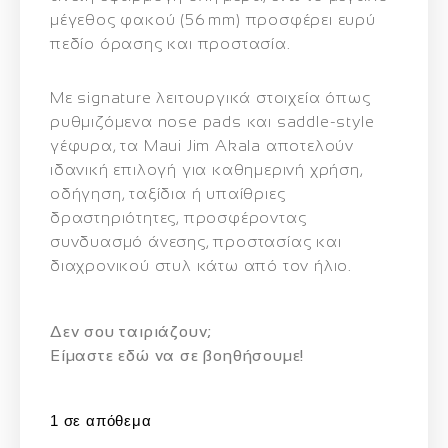
μέγεθος φακού (56 mm) προσφέρει
ευρύ
πεδίο όρασης και προστασία
.
Με signature λειτουργικά στοιχεία όπως
ρυθμιζόμενα nose pads και saddle‑style
γέφυρα
, τα Maui Jim Akala αποτελούν
ιδανική επιλογή για
καθημερινή χρήση,
οδήγηση, ταξίδια ή υπαίθριες
δραστηριότητες
, προσφέροντας
συνδυασμό άνεσης, προστασίας και
διαχρονικού στυλ
κάτω από τον ήλιο.
Δεν σου ταιριάζουν;
Eίμαστε εδώ να σε βοηθήσουμε!
1 σε απόθεμα