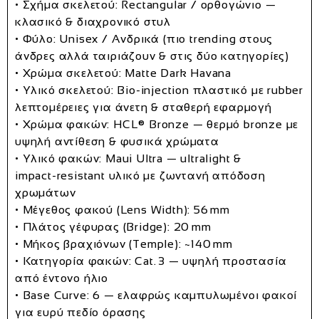
• Σχήμα σκελετού:
Rectangular / ορθογώνιο
—
κλασικό & διαχρονικό στυλ
• Φύλο:
Unisex / Ανδρικά
(πιο trending στους
άνδρες αλλά ταιριάζουν & στις δύο κατηγορίες)
• Χρώμα σκελετού:
Matte Dark Havana
• Υλικό σκελετού:
Bio‑injection πλαστικό με rubber
λεπτομέρειες
για άνετη & σταθερή εφαρμογή
• Χρώμα φακών:
HCL® Bronze
— θερμό bronze με
υψηλή αντίθεση & φυσικά χρώματα
• Υλικό φακών:
Maui Ultra
— ultralight &
impact‑resistant υλικό με ζωντανή απόδοση
χρωμάτων
• Μέγεθος φακού (Lens Width):
56 mm
• Πλάτος γέφυρας (Bridge):
20 mm
• Μήκος βραχιόνων (Temple):
~140 mm
• Κατηγορία φακών:
Cat. 3
— υψηλή προστασία
από έντονο ήλιο
• Base Curve:
6
— ελαφρώς καμπυλωμένοι φακοί
για ευρύ πεδίο όρασης