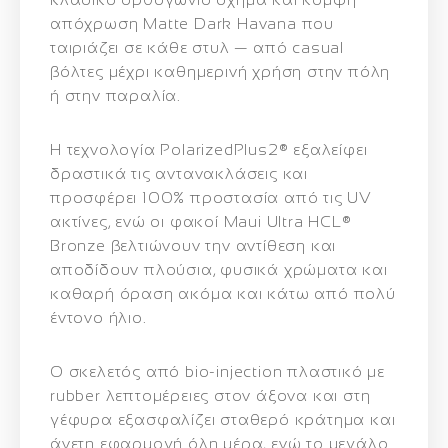
απόχρωση Matte Dark Havana
που
ταιριάζει σε κάθε στυλ — από casual
βόλτες μέχρι καθημερινή χρήση στην πόλη
ή στην παραλία.
Η
τεχνολογία PolarizedPlus2®
εξαλείφει
δραστικά τις αντανακλάσεις και
προσφέρει 100% προστασία από τις UV
ακτίνες
, ενώ οι φακοί
Maui Ultra HCL®
Bronze
βελτιώνουν την αντίθεση και
αποδίδουν πλούσια, φυσικά χρώματα και
καθαρή όραση ακόμα και κάτω από πολύ
έντονο ήλιο.
Ο
σκελετός από bio‑injection πλαστικό με
rubber λεπτομέρειες
στον άξονα και στη
γέφυρα εξασφαλίζει
σταθερό κράτημα και
άνετη εφαρμογή όλη μέρα
, ενώ το μεγάλο