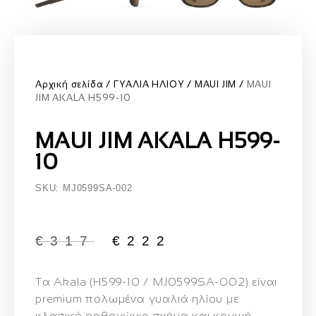
Αρχική σελίδα
ΓΥΑΛΙΑ ΗΛΙΟΥ
MAUI JIM
MAUI
JIM AKALA H599-10
MAUI JIM AKALA H599-
10
SKU: MJ0599SA-002
€
317
€
222
Τα
Akala (H599‑10 / MJ0599SA‑002)
είναι
premium πολωμένα γυαλιά ηλίου
με
κλασικό ορθογώνιο σχήμα
και
κομψή