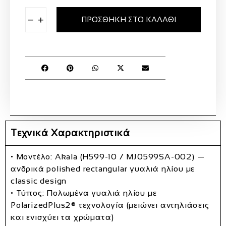
−
+
ΠΡΟΣΘΉΚΗ ΣΤΟ ΚΑΛΆΘΙ
Τεχνικά Χαρακτηριστικά
• Μοντέλο:
Akala (H599‑10 / MJ0599SA‑002)
—
ανδρικά
polished rectangular
γυαλιά ηλίου με
classic design
• Τύπος:
Πολωμένα γυαλιά ηλίου
με
PolarizedPlus2®
τεχνολογία (μειώνει αντηλιάσεις
και ενισχύει τα χρώματα)