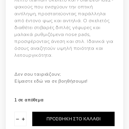
φακούς
που ενισχύουν την οπτική
αντίληψη, προστατεύοντας παράλληλα
από έντονο φως και αντηλιά. Ο σκελετός
διαθέτει στιβαρές διπλές γέφυρες και
μαλακά ρυθμιζόμενα nose pads,
προσφέροντας άνεση και στιλ. Ιδανικά για
όσους αναζητούν υψηλή ποιότητα και
λειτουργικότητα.
Δεν σου ταιριάζουν;
Eίμαστε εδώ να σε βοηθήσουμε!
1 σε απόθεμα
−
+
ΠΡΟΣΘΉΚΗ ΣΤΟ ΚΑΛΆΘΙ