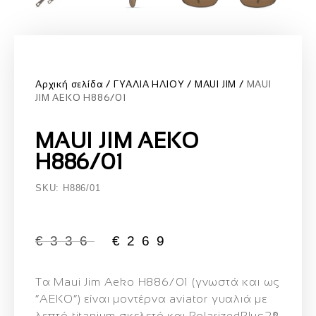
Αρχική σελίδα
ΓΥΑΛΙΑ ΗΛΙΟΥ
MAUI JIM
MAUI
JIM AEKO H886/01
MAUI JIM AEKO
H886/01
SKU: H886/01
€
336
€
269
Τα
Maui Jim Aeko H886/01
(γνωστά και ως
“AEKO”) είναι μοντέρνα aviator γυαλιά με
λεπτό titanium σκελετό
και
PolarizedPlus2®