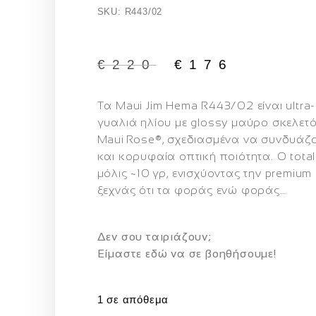
SKU: R443/02
€
220
€
176
Τα
Maui Jim Hema R443/02
είναι ultr
γυαλιά ηλίου με glossy μαύρο σκελετ
Maui Rose®
, σχεδιασμένα να συνδυάζο
και κορυφαία οπτική ποιότητα. Ο total
μόλις ~10 γρ, ενισχύοντας την premium
ξεχνάς ότι τα φοράς ενώ φοράς…
Δεν σου ταιριάζουν;
Eίμαστε εδώ να σε βοηθήσουμε!
1 σε απόθεμα