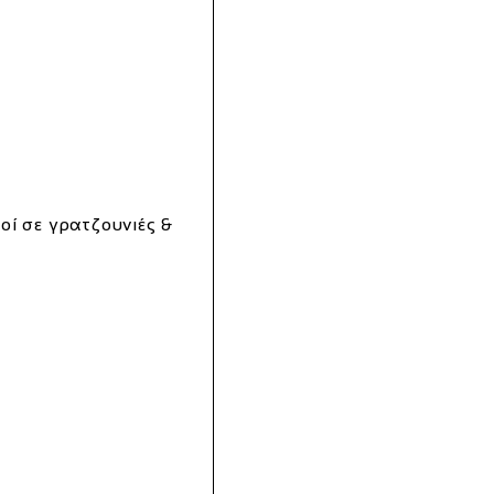
οί σε γρατζουνιές &