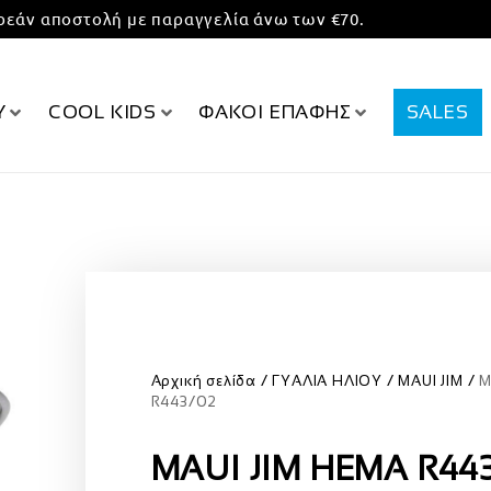
εάν αποστολή με παραγγελία άνω των €70.
Υ
COOL KIDS
ΦΑΚΟΙ ΕΠΑΦΗΣ
SALES
Αρχική σελίδα
ΓΥΑΛΙΑ ΗΛΙΟΥ
MAUI JIM
M
R443/02
MAUI JIM HEMA R44