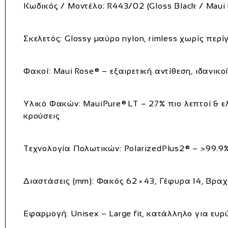
Κωδικός / Μοντέλο:
R443/02 (Gloss Black / Maui
Σκελετός:
Glossy μαύρο nylon, rimless χωρίς περ
Φακοί:
Maui Rose® – εξαιρετική αντίθεση, ιδανικο
Υλικό Φακών:
MauiPure® LT – 27% πιο λεπτοί & ελ
κρούσεις
Τεχνολογία Πολωτικών:
PolarizedPlus2® – >99.9%
Διαστάσεις (mm):
Φακός 62 × 43, Γέφυρα 14, Βραχ
Εφαρμογή:
Unisex – Large fit, κατάλληλο για 