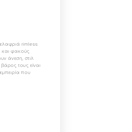
a‑ελαφριά rimless
ό και φακούς
υν άνεση, στιλ
 βάρος τους είναι
 εμπειρία που