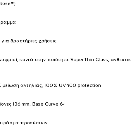
 Rose®)
ίγραμμα
ί για δραστήριες χρήσεις
αφριοί, κοντά στην ποιότητα SuperThin Glass, ανθεκτικ
 μείωση αντηλιάς, 100 % UV400 protection
ίονες 136 mm, Base Curve 6×
ευρύ φάσμα προσώπων