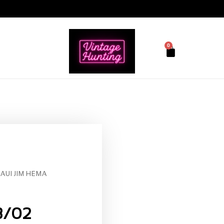
0
AUI JIM HEMA
3/02