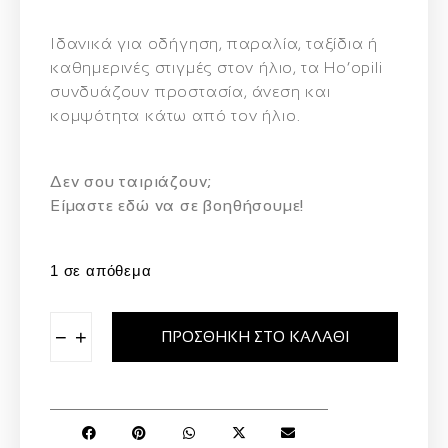
Ιδανικά για
οδήγηση, παραλία, ταξίδια ή
καθημερινές στιγμές στον ήλιο
, τα Ho’opili
συνδυάζουν
προστασία, άνεση και
κομψότητα
κάτω από τον ήλιο.
Δεν σου ταιριάζουν;
Eίμαστε εδώ να σε βοηθήσουμε!
1 σε απόθεμα
−
+
ΠΡΟΣΘΉΚΗ ΣΤΟ ΚΑΛΆΘΙ