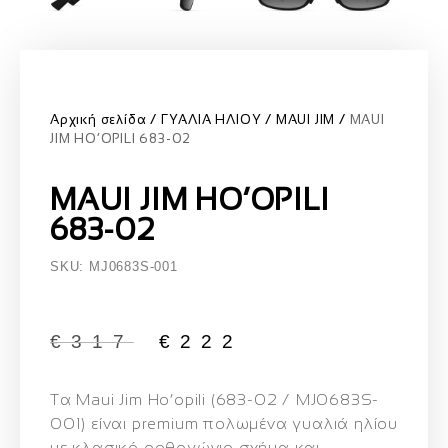
Αρχική σελίδα
ΓΥΑΛΙΑ ΗΛΙΟΥ
MAUI JIM
MAUI
JIM HO’OPILI 683-02
MAUI JIM HO’OPILI
683-02
SKU: MJ0683S-001
€
317
€
222
Τα
Maui Jim Ho’opili (683-02 / MJ0683S-
001)
είναι
premium πολωμένα γυαλιά ηλίου
με
κλασικό ορθογώνιο σχήμα
και