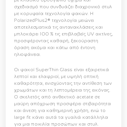
σχεδιασμό που συνδυάζει
διαχρονικό στυλ
με κορυφαία τεχνολογία φακών
. Η
PolarizedPlus2®
τεχνολογία μειώνει
αποτελεσματικά τις αντανακλάσεις και
μπλοκάρει 100 % τις επιβλαβείς UV ακτίνες
,
προσφέροντας
καθαρή, ξεκούραστη
όραση
ακόμα και κάτω από έντονη
ηλιοφάνεια.
Οι φακοί
SuperThin Glass
είναι εξαιρετικά
λεπτοί και ελαφριοί, με υψηλή οπτική
καθαρότητα, ενισχύοντας την
αντίθεση των
χρωμάτων
και τη λεπτομέρεια της εικόνας.
Ο
σκελετός από ανθεκτικό acetate
σε
μαύρη απόχρωση προσφέρει
στιβαρότητα
και άνεση
για καθημερινή χρήση, ενώ το
large fit
κάνει αυτά τα γυαλιά κατάλληλα
για μια ποικιλία προσώπων και στυλ.