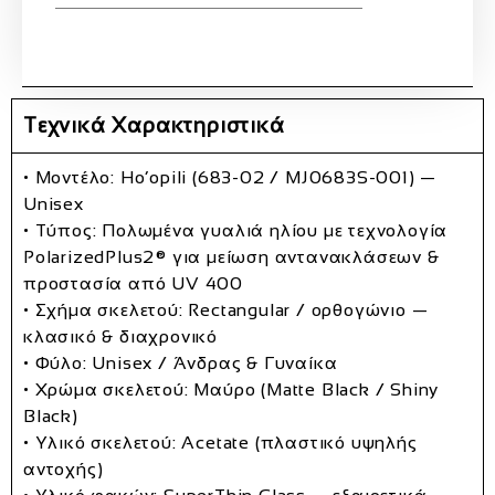
Τεχνικά Χαρακτηριστικά
• Μοντέλο:
Ho’opili (683-02 / MJ0683S-001)
—
Unisex
• Τύπος:
Πολωμένα γυαλιά ηλίου
με τεχνολογία
PolarizedPlus2®
για μείωση αντανακλάσεων &
προστασία από UV
400
• Σχήμα σκελετού:
Rectangular / ορθογώνιο
—
κλασικό & διαχρονικό
• Φύλο:
Unisex / Άνδρας & Γυναίκα
• Χρώμα σκελετού:
Μαύρο (Matte Black / Shiny
Black)
• Υλικό σκελετού:
Acetate (πλαστικό υψηλής
αντοχής)