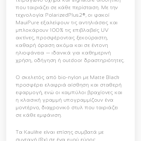
που ταιριάζει σε κάθε περίσταση. Με την
τεχνολογία
PolarizedPlus2®
, οι φακοί
MauiPure
εξαλείφουν τις αντηλιάσεις και
μπλοκάρουν 100% τις επιβλαβείς UV
ακτίνες, προσφέροντας ξεκούραστη,
καθαρή όραση ακόμα και σε έντονη
ηλιοφάνεια — ιδανικά για καθημερινή
χρήση, οδήγηση ή outdoor δραστηριότητες.
Ο
σκελετός από bio‑nylon
με
Matte Black
προσφέρει ελαφριά αίσθηση και σταθερή
εφαρμογή, ενώ οι καμπύλοι βραχίονες και
η κλασική γραμμή υπογραμμίζουν ένα
μοντέρνο, διαχρονικό στυλ
που ταιριάζει
σε κάθε εμφάνιση.
Τα Kaulike είναι επίσης
συμβατά με
συνταγή (Rx)
σε ένα ευρύ εύρος