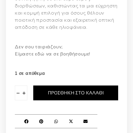
διορθώσεων, καθιστώντας τα μια
εύχρηστη
και κομψή επιλογή
για όσους θέλουν
ποιοτική προστασία και εξαιρετική οπτική
απόδοση σε κάθε ηλιοφάνεια.
Δεν σου ταιριάζουν;
Eίμαστε εδώ να σε βοηθήσουμε!
1 σε απόθεμα
−
+
ΠΡΟΣΘΉΚΗ ΣΤΟ ΚΑΛΆΘΙ