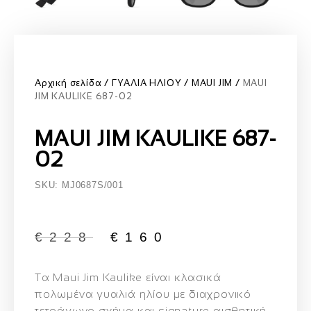
Αρχική σελίδα
ΓΥΑΛΙΑ ΗΛΙΟΥ
MAUI JIM
MAUI
JIM KAULIKE 687-02
MAUI JIM KAULIKE 687-
02
SKU: MJ0687S/001
€
228
€
160
Τα
Maui Jim Kaulike
είναι κλασικά
πολωμένα γυαλιά ηλίου
με διαχρονικό
τετράγωνο σχήμα
και
signature αισθητική